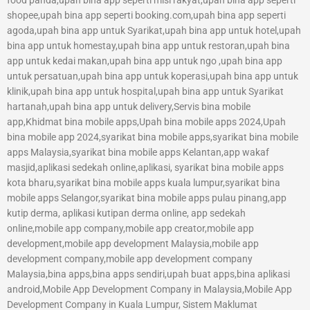
food panda,upah bina app seperti misi rakyat,upah bina app seperti
shopee,upah bina app seperti booking.com,upah bina app seperti
agoda,upah bina app untuk Syarikat,upah bina app untuk hotel,upah
bina app untuk homestay,upah bina app untuk restoran,upah bina
app untuk kedai makan,upah bina app untuk ngo ,upah bina app
untuk persatuan,upah bina app untuk koperasi,upah bina app untuk
klinik,upah bina app untuk hospital,upah bina app untuk Syarikat
hartanah,upah bina app untuk delivery,Servis bina mobile
app,Khidmat bina mobile apps,Upah bina mobile apps 2024,Upah
bina mobile app 2024,syarikat bina mobile apps,syarikat bina mobile
apps Malaysia,syarikat bina mobile apps Kelantan,app wakaf
masjid,aplikasi sedekah online,aplikasi, syarikat bina mobile apps
kota bharu,syarikat bina mobile apps kuala lumpur,syarikat bina
mobile apps Selangor,syarikat bina mobile apps pulau pinang,app
kutip derma, aplikasi kutipan derma online, app sedekah
online,mobile app company,mobile app creator,mobile app
development,mobile app development Malaysia,mobile app
development company,mobile app development company
Malaysia,bina apps,bina apps sendiri,upah buat apps,bina aplikasi
android,Mobile App Development Company in Malaysia,Mobile App
Development Company in Kuala Lumpur, Sistem Maklumat