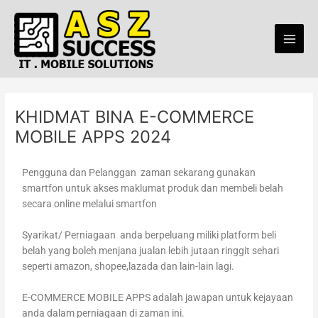
Skip
Main
to
Men
content
KHIDMAT BINA E-COMMERCE
MOBILE APPS 2024
Pengguna dan Pelanggan zaman sekarang gunakan
smartfon untuk akses maklumat produk dan membeli belah
secara online melalui smartfon
Syarikat/ Perniagaan anda berpeluang miliki platform beli
belah yang boleh menjana jualan lebih jutaan ringgit sehari
seperti amazon, shopee,lazada dan lain-lain lagi.
E-COMMERCE MOBILE APPS adalah jawapan untuk kejayaan
anda dalam perniagaan di zaman ini.