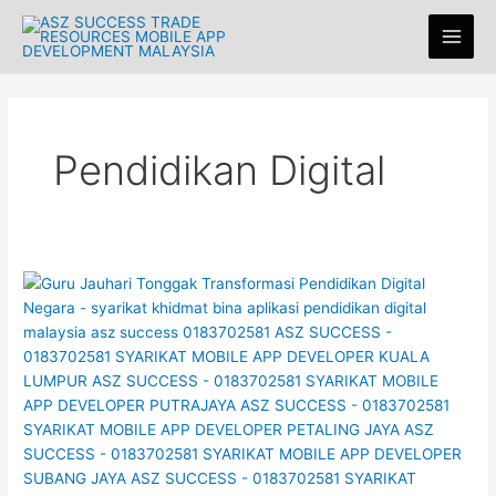
Skip
Main
to
Men
content
Pendidikan Digital
Guru
Jauhari
Tonggak
Transformasi
Pendidikan
Digital
Negara