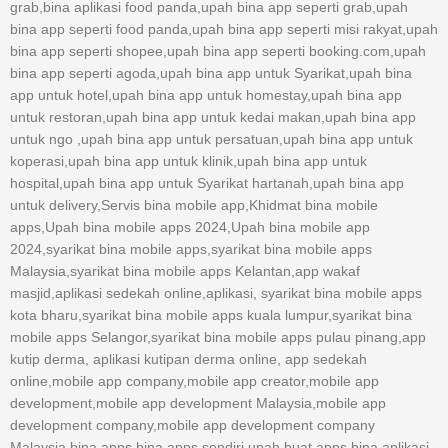
grab,bina aplikasi food panda,upah bina app seperti grab,upah
bina app seperti food panda,upah bina app seperti misi rakyat,upah
bina app seperti shopee,upah bina app seperti booking.com,upah
bina app seperti agoda,upah bina app untuk Syarikat,upah bina
app untuk hotel,upah bina app untuk homestay,upah bina app
untuk restoran,upah bina app untuk kedai makan,upah bina app
untuk ngo ,upah bina app untuk persatuan,upah bina app untuk
koperasi,upah bina app untuk klinik,upah bina app untuk
hospital,upah bina app untuk Syarikat hartanah,upah bina app
untuk delivery,Servis bina mobile app,Khidmat bina mobile
apps,Upah bina mobile apps 2024,Upah bina mobile app
2024,syarikat bina mobile apps,syarikat bina mobile apps
Malaysia,syarikat bina mobile apps Kelantan,app wakaf
masjid,aplikasi sedekah online,aplikasi, syarikat bina mobile apps
kota bharu,syarikat bina mobile apps kuala lumpur,syarikat bina
mobile apps Selangor,syarikat bina mobile apps pulau pinang,app
kutip derma, aplikasi kutipan derma online, app sedekah
online,mobile app company,mobile app creator,mobile app
development,mobile app development Malaysia,mobile app
development company,mobile app development company
Malaysia,bina apps,bina apps sendiri,upah buat apps,bina aplikasi